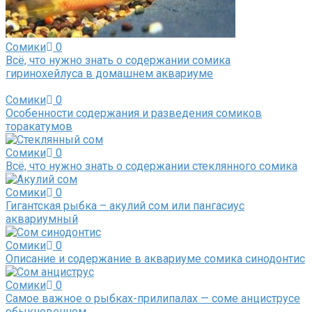
Сомики
0
Всё, что нужно знать о содержании сомика
гиринохейлуса в домашнем аквариуме
Сомики
0
Особенности содержания и разведения сомиков
торакатумов
Сомики
0
Всё, что нужно знать о содержании стеклянного сомика
Сомики
0
Гигантская рыбка – акулий сом или пангасиус
аквариумный
Сомики
0
Описание и содержание в аквариуме сомика синодонтис
Сомики
0
Самое важное о рыбках-прилипалах — соме анциструсе
обыкновенном