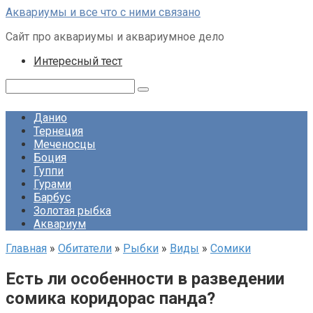
Перейти
Аквариумы и все что с ними связано
к
Сайт про аквариумы и аквариумное дело
контенту
Интересный тест
Поиск:
Данио
Тернеция
Меченосцы
Боция
Гуппи
Гурами
Барбус
Золотая рыбка
Аквариум
Главная
»
Обитатели
»
Рыбки
»
Виды
»
Сомики
Есть ли особенности в разведении
сомика коридорас панда?