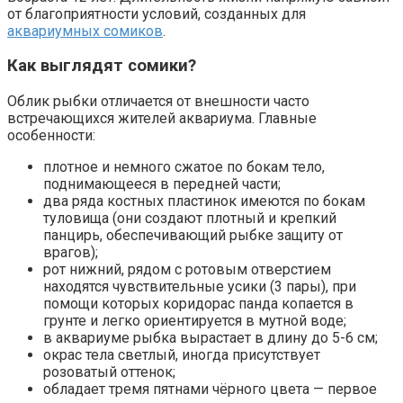
от благоприятности условий, созданных для
аквариумных сомиков
.
Как выглядят сомики?
Облик рыбки отличается от внешности часто
встречающихся жителей аквариума. Главные
особенности:
плотное и немного сжатое по бокам тело,
поднимающееся в передней части;
два ряда костных пластинок имеются по бокам
туловища (они создают плотный и крепкий
панцирь, обеспечивающий рыбке защиту от
врагов);
рот нижний, рядом с ротовым отверстием
находятся чувствительные усики (3 пары), при
помощи которых коридорас панда копается в
грунте и легко ориентируется в мутной воде;
в аквариуме рыбка вырастает в длину до 5-6 см;
окрас тела светлый, иногда присутствует
розоватый оттенок;
обладает тремя пятнами чёрного цвета — первое