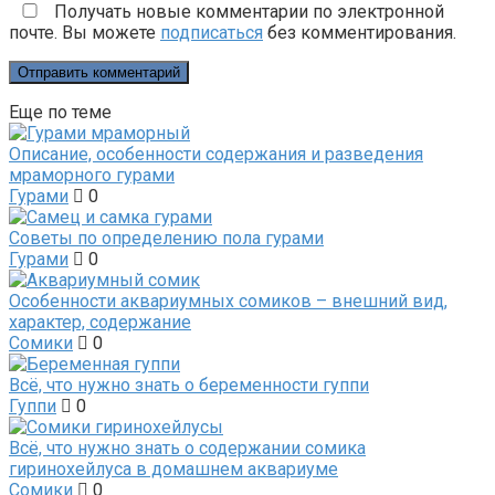
Получать новые комментарии по электронной
почте. Вы можете
подписаться
без комментирования.
Еще по теме
Описание, особенности содержания и разведения
мраморного гурами
Гурами
0
Советы по определению пола гурами
Гурами
0
Особенности аквариумных сомиков – внешний вид,
характер, содержание
Сомики
0
Всё, что нужно знать о беременности гуппи
Гуппи
0
Всё, что нужно знать о содержании сомика
гиринохейлуса в домашнем аквариуме
Сомики
0