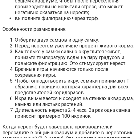
общем аквариуме, чтобы после переселения
производители не испытали стресс, что может
негативно сказаться на нересте;
выполните фильтрацию через торф.
Особенности размножения:
Отберите двух самцов и одну самку.
Перед нерестом увеличьте процент живого корма.
Как только у самки сильно округлится живот,
понизьте температуру воды на пару градусов и
повысьте фильтрацию. Это стимулирует нерест.
Брачные игры начинаются только после
созревания икры.
Чтобы оплодотворить икру, сомики принимают Т-
образную позицию, которая характерна для всех
представителей коридорасов.
Икра вымывается и оседает на стенках аквариума,
камнях или листьях растений.
Длительность нереста 2-4 часа. За раз одна самка
приносит примерно 100 икринок.
Когда нерест будет завершен, производителей
пересадите в общий аквариум и добавьте в нерестовик