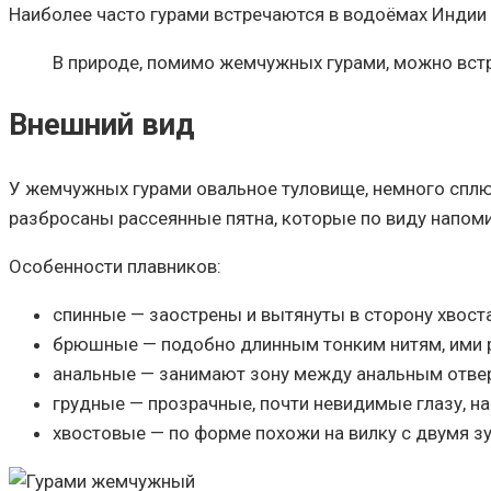
Наиболее часто гурами встречаются в водоёмах Индии и
В природе, помимо жемчужных гурами, можно вст
Внешний вид
У жемчужных гурами овальное туловище, немного сплюс
разбросаны рассеянные пятна, которые по виду напом
Особенности плавников:
спинные — заострены и вытянуты в сторону хвоста
брюшные — подобно длинным тонким нитям, ими 
анальные — занимают зону между анальным отвер
грудные — прозрачные, почти невидимые глазу, на
хвостовые — по форме похожи на вилку с двумя з