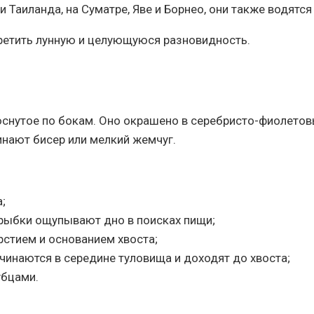
 Таиланда, на Суматре, Яве и Борнео, они также водятся
ретить лунную и целующуюся разновидность.
нутое по бокам. Оно окрашено в серебристо-фиолетовы
инают бисер или мелкий жемчуг.
;
рыбки ощупывают дно в поисках пищи;
стием и основанием хвоста;
чинаются в середине туловища и доходят до хвоста;
убцами.