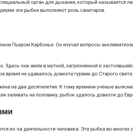
 специальный орган для дыхания, который называется л
ариуме эти рыбки выполняют роль санитаров.
ным Пьером Карбонье. Он изучал вопросы акклиматизаци
ах. Здесь они жили в мутной, загрязнённой и застоявшей
ое время не удавалось довезти гурами до Старого света
ена на два десятилетия. К тому времени учёные выясни
ли заливать на половину, рыбок удалось довезти до Ев
ами
ся из-за деятельности человека. Эта рыбка во многих с