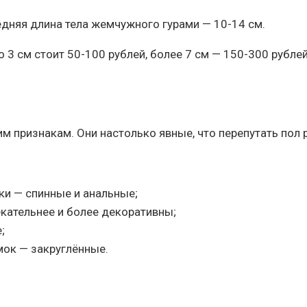
едняя длина тела жемчужного гурами — 10-14 см.
3 см стоит 50-100 рублей, более 7 см — 150-300 рублей
ним признакам. Они настолько явные, что перепутать по
ки — спинные и анальные;
екательнее и более декоративны;
;
мок — закруглённые.