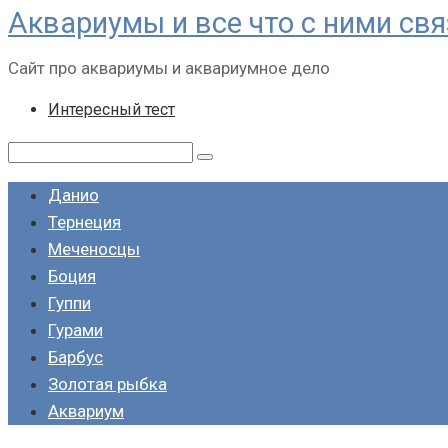
Аквариумы и все что с ними св
Перейти
к
Сайт про аквариумы и аквариумное дело
контенту
Интересный тест
Поиск:
Данио
Тернеция
Меченосцы
Боция
Гуппи
Гурами
Барбус
Золотая рыбка
Аквариум