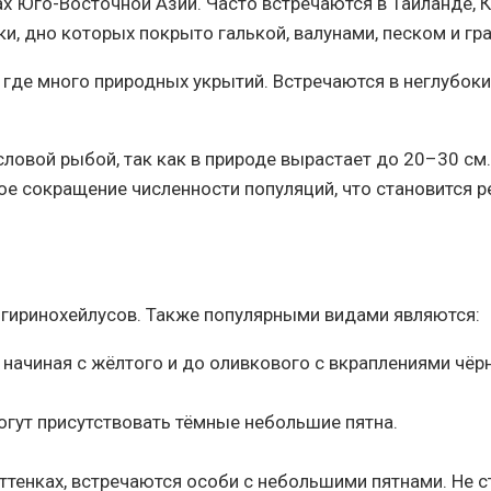
 Юго-Восточной Азии. Часто встречаются в Таиланде, 
и, дно которых покрыто галькой, валунами, песком и гр
 где много природных укрытий. Встречаются в неглубок
ловой рыбой, так как в природе вырастает до 20–30 см
ое сокращение численности популяций, что становится 
гиринохейлусов. Также популярными видами являются:
начиная с жёлтого и до оливкового с вкраплениями чёр
огут присутствовать тёмные небольшие пятна.
тенках, встречаются особи с небольшими пятнами. Не с