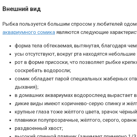
Внешний вид
Рыбка пользуется большим спросом у любителей одом
аквариумного сомика
являются следующие характерис
форма тела обтекаемая, вытянутая, благодаря че
усы отсутствуют, вокруг рта находятся небольшие
рот в форме присоски, что позволяет рыбке крепк
соскребать водоросли;
сомик обладает парой специальных жаберных отве
дыхания);
в домашних аквариумах водорослеед вырастает в 
дикие виды имеют коричнево-серую спинку и жёлт
крупные глаза тоже жёлтого цвета, зрачок чёрный
плавники полупрозрачные, жёлтого, серого, оранж
раздвоенный хвост;
высокий спинной плавник (занимает примерно 1/3 