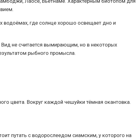
Камбоджи, Лаосе, Вьетнаме. Характерным биотопом для
авием.
их водоёмах, где солнце хорошо освещает дно и
. Вид не считается вымирающим, но в некоторых
результатом рыбного промысла.
ного цвета. Вокруг каждой чешуйки тёмная окантовка.
тоит путать с водорослеедом сиамским, у которого на