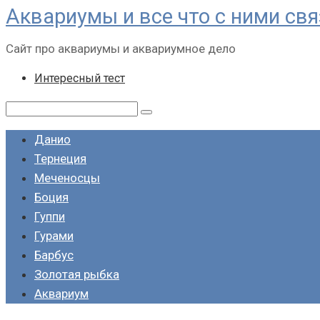
Аквариумы и все что с ними св
Перейти
к
Сайт про аквариумы и аквариумное дело
контенту
Интересный тест
Поиск:
Данио
Тернеция
Меченосцы
Боция
Гуппи
Гурами
Барбус
Золотая рыбка
Аквариум