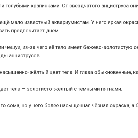
ли голубыми крапинками. От звёздчатого анциструса он
ещё мало известный аквариумистам. У него яркая окрас
вать предпочитает днём.
и чешуи, из-за чего её тело имеет бежево-золотистую ок
иды анциструсов.
о насыщенно-жёлтый цвет тела. И глаза обыкновенные, ка
вет тела — золотисто-жёлтый с тёмными пятнами.
го сома, но у него более насыщенная чёрная окраска, а 