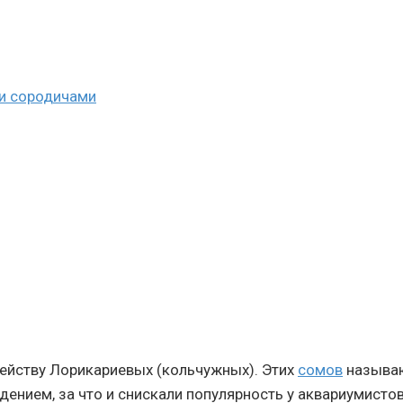
и сородичами
ейству Лорикариевых (кольчужных). Этих
сомов
называю
ением, за что и снискали популярность у аквариумистов