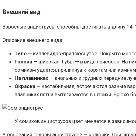
Внешний вид
Взрослые анциструсы способны достигать в длину 14-1
Описание внешнего вида:
Тело
— каплевидно-приплюснутое. Покрыто много
Голова
— широкая. Губы — в виде присосок. На ни
сомикам удаётся, прилипнув к корягам или камням
На плавниках
— анальных и грудных передние луч
Окраска —
нестабильная, встречаются разные вари
плавниках пятна вытягиваются в штрихи. Брюхо бо
У сомиков анциструсов цвет меняется в зависимос
У основания головы анциструсов — колючки. Они скры