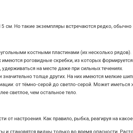
5 см. Но такие экземпляры встречаются редко, обычно 
угольными костными пластинами (их несколько рядов).
х имеются роговидные скребки, из которых формируется 
, удерживаться на месте даже при сильных течениях.
и значительно толще других. На них имеются мелкие шип
ации: от тёмно-серой до светло-серой. Может иметься ж
лее светлое, чем остальное тело.
ти от настроения. Как правило, рыбка, реагируя на како
ты и становятся видны только во время опасности. Рас