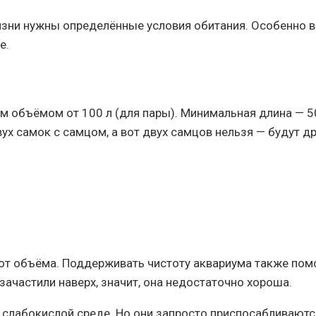
ни нужны определённые условия обитания. Особенно важ
е.
 объёмом от 100 л (для пары). Минимальная длина — 50
ух самок с самцом, а вот двух самцов нельзя — будут др
от объёма. Поддерживать чистоту аквариума также пом
ачастили наверх, значит, она недостаточно хороша.
 слабокислой среде. Но они запросто приспосабливаютс