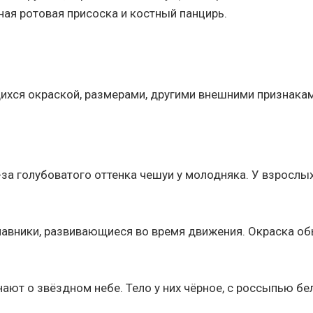
ная ротовая присоска и костный панцирь.
ихся окраской, размерами, другими внешними признакам
а голубоватого оттенка чешуи у молодняка. У взрослых
лавники, развивающиеся во время движения. Окраска об
ют о звёздном небе. Тело у них чёрное, с россыпью бел