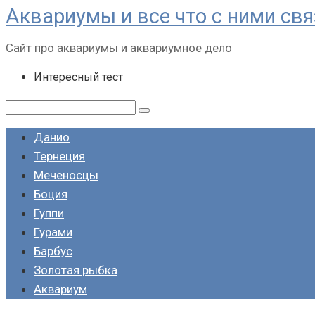
Аквариумы и все что с ними св
Перейти
к
Сайт про аквариумы и аквариумное дело
контенту
Интересный тест
Поиск:
Данио
Тернеция
Меченосцы
Боция
Гуппи
Гурами
Барбус
Золотая рыбка
Аквариум