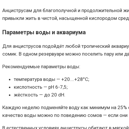
Анциструсам для благополучной и продолжительной жиз
привыкли жить в чистой, насыщенной кислородом сред
Параметры воды и аквариума
Для анциструсов подойдёт любой тропический аквариум
сомик. В одном резервуаре можно поселить пару или дв
Рекомендуемые параметры воды:
температура воды — +20….+28°С;
кислотность — рН 6-7,5;
жёсткость — до 20 dH.
Каждую неделю подменяйте воду как минимум на 25% 
качество воды можно по поведению сомов — если они з
В естественных условиях анциструсы обитают в мягкой