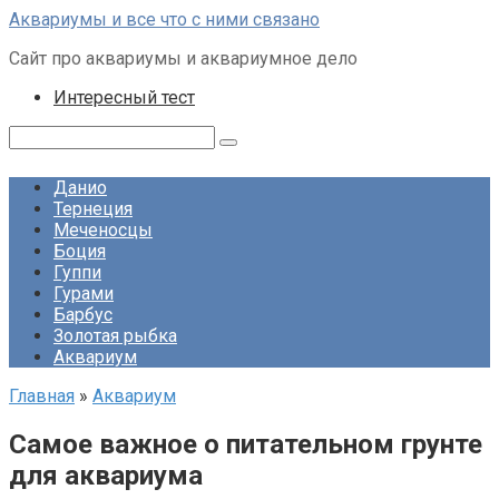
Перейти
Аквариумы и все что с ними связано
к
Сайт про аквариумы и аквариумное дело
контенту
Интересный тест
Поиск:
Данио
Тернеция
Меченосцы
Боция
Гуппи
Гурами
Барбус
Золотая рыбка
Аквариум
Главная
»
Аквариум
Самое важное о питательном грунте
для аквариума