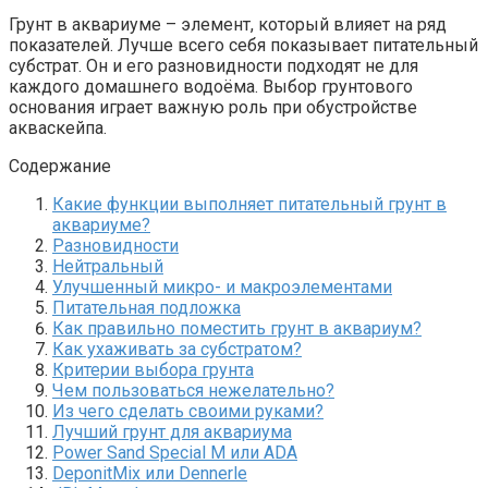
Грунт в аквариуме – элемент, который влияет на ряд
показателей. Лучше всего себя показывает питательный
субстрат. Он и его разновидности подходят не для
каждого домашнего водоёма. Выбор грунтового
основания играет важную роль при обустройстве
акваскейпа.
Содержание
Какие функции выполняет питательный грунт в
аквариуме?
Разновидности
Нейтральный
Улучшенный микро- и макроэлементами
Питательная подложка
Как правильно поместить грунт в аквариум?
Как ухаживать за субстратом?
Критерии выбора грунта
Чем пользоваться нежелательно?
Из чего сделать своими руками?
Лучший грунт для аквариума
Power Sand Special M или ADA
DeponitMix или Dennerle