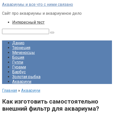
Перейти
Аквариумы и все что с ними связано
к
Сайт про аквариумы и аквариумное дело
контенту
Интересный тест
Поиск:
Данио
Тернеция
Меченосцы
Боция
Гуппи
Гурами
Барбус
Золотая рыбка
Аквариум
Главная
»
Аквариум
Как изготовить самостоятельно
внешний фильтр для аквариума?