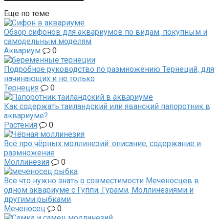
Еще по теме
Обзор сифонов для аквариумов по видам, покупным и
самодельным моделям
Аквариум
0
Подробное руководство по размножению Тернеций, для
начинающих и не только
Тернеция
0
Как содержать таиландский или яванский папоротник в
аквариуме?
Растения
0
Всё про чёрных моллинезий: описание, содержание и
размножение
Моллинезия
0
Все что нужно знать о совместимости Меченосцев в
одном аквариуме с Гуппи, Гурами, Моллинезиями и
другими рыбками
Меченосец
0