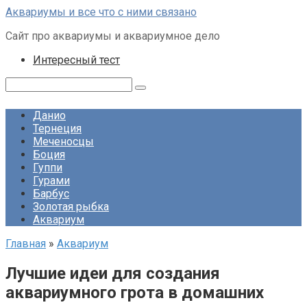
Перейти
Аквариумы и все что с ними связано
к
Сайт про аквариумы и аквариумное дело
контенту
Интересный тест
Поиск:
Данио
Тернеция
Меченосцы
Боция
Гуппи
Гурами
Барбус
Золотая рыбка
Аквариум
Главная
»
Аквариум
Лучшие идеи для создания
аквариумного грота в домашних