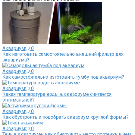
Аквариум
0
Как изготовить самостоятельно внешний фильтр для
аквариума?
Аквариум
0
Как самостоятельно изготовить тумбу под аквариум?
Аквариум
0
Какая температура воды в аквариуме считается
оптимальной?
Аквариум
0
Как обустроить и подобрать аквариум круглой формы?
Аквариум
0
Течь в аквариуме: как обнаружить место протечки и чем