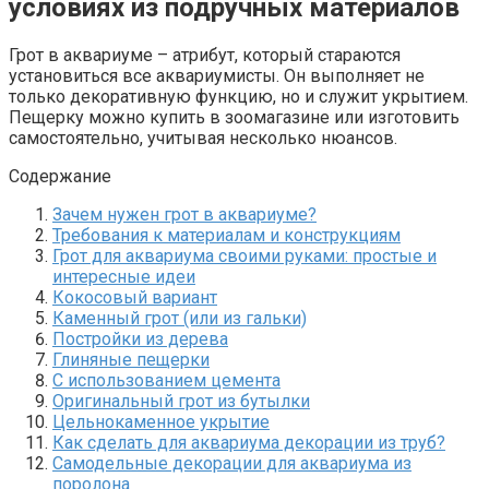
условиях из подручных материалов
Грот в аквариуме – атрибут, который стараются
установиться все аквариумисты. Он выполняет не
только декоративную функцию, но и служит укрытием.
Пещерку можно купить в зоомагазине или изготовить
самостоятельно, учитывая несколько нюансов.
Содержание
Зачем нужен грот в аквариуме?
Требования к материалам и конструкциям
Грот для аквариума своими руками: простые и
интересные идеи
Кокосовый вариант
Каменный грот (или из гальки)
Постройки из дерева
Глиняные пещерки
С использованием цемента
Оригинальный грот из бутылки
Цельнокаменное укрытие
Как сделать для аквариума декорации из труб?
Самодельные декорации для аквариума из
поролона