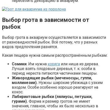
переселить декорацию в аквариум.
Выбор грота в зависимости от
рыбок
Выбор грота в аквариум осуществляется в зависимости
от разновидностей рыбок. Всё потому, что у разных
видов предпочтения разнятся.
Какая пещера нужна самым распространённым рыбкам:
Сомики
. Им нужна
коряга
или ниша из дерева.
Лучше взять плодовые деревья, т. к. особи в
период нереста питаются частичками пещеры.
Живородящие рыбки (меченосцы, гуппи,
моллинезии).
Нужны широкие убежища с узким
входом. Особи особенно хорошо реагируют на
кокос.
Лабиринтовые рыбки (лялиусы, петушки,
гурами).
Форма и размер гротов не имеет
значения, главное, чтобы их было несколько в