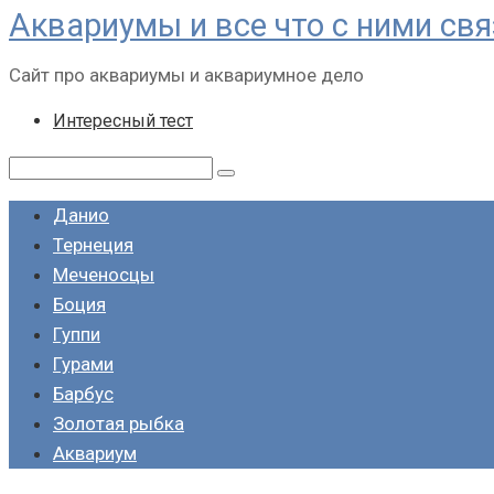
Аквариумы и все что с ними св
Перейти
к
Сайт про аквариумы и аквариумное дело
контенту
Интересный тест
Поиск:
Данио
Тернеция
Меченосцы
Боция
Гуппи
Гурами
Барбус
Золотая рыбка
Аквариум