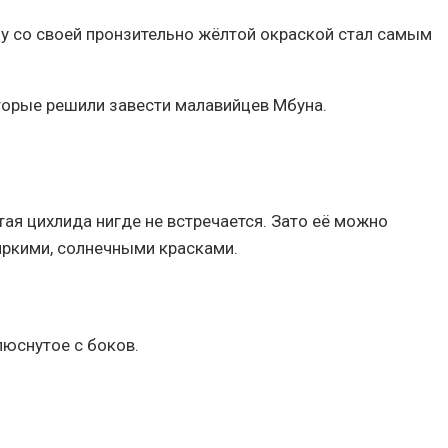
оу со своей пронзительно жёлтой окраской стал самым
торые решили завести малавийцев Мбуна.
я цихлида нигде не встречается. Зато её можно
 яркими, солнечными красками.
люснутое с боков.