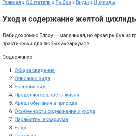
Главная
»
Обитатели
»
Рыбки
»
Виды
»
Цихлиды
Уход и содержание желтой цихлид
Лабидохромис Еллоу — маленькая, но яркая рыбка из г
практически для любых аквариумов.
Содержание
Общие сведения
Описание вида
Внешний вид
Продолжительность жизни
Ареал обитания в природе
Особенности содержания и ухода
Параметры аквариума
Вода
Растения