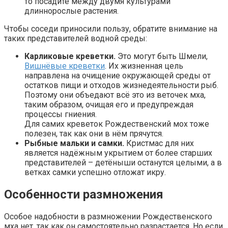
то посадите между двумя культурами
длиннорослые растения.
Чтобы соседи приносили пользу, обратите внимание на
таких представителей водной среды:
Карликовые креветки.
Это могут быть Шмели,
Вишнёвые креветки
. Их жизненная цель
направлена на очищение окружающей среды от
остатков пищи и отходов жизнедеятельности рыб.
Поэтому они объедают всё это из веточек мха,
таким образом, очищая его и предупреждая
процессы гниения.
Для самих креветок Рождественский мох тоже
полезен, так как они в нём прячутся.
Рыбные мальки и самки.
Кристмас для них
является надёжным укрытием от более старших
представителей – детёныши останутся целыми, а в
ветках самки успешно отложат икру.
Особенности размножения
Особое надобности в размножении Рождественского
мха нет, так как он самостоятельно разрастается. Но если