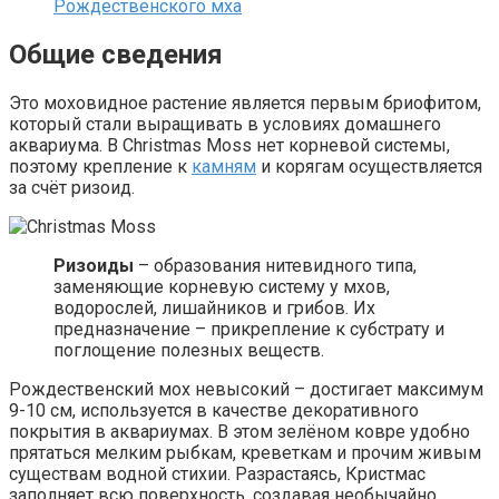
Рождественского мха
Общие сведения
Это моховидное растение является первым бриофитом,
который стали выращивать в условиях домашнего
аквариума. В Christmas Moss нет корневой системы,
поэтому крепление к
камням
и корягам осуществляется
за счёт ризоид.
Ризоиды
– образования нитевидного типа,
заменяющие корневую систему у мхов,
водорослей, лишайников и грибов. Их
предназначение – прикрепление к субстрату и
поглощение полезных веществ.
Рождественский мох невысокий – достигает максимум
9-10 см, используется в качестве декоративного
покрытия в аквариумах. В этом зелёном ковре удобно
прятаться мелким рыбкам, креветкам и прочим живым
существам водной стихии. Разрастаясь, Кристмас
заполняет всю поверхность, создавая необычайно