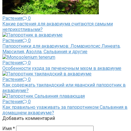
Растения
0
Какие растения для аквариума считаются самыми
неприхотливыми?
Растения
0
Папоротники для аквариумов: Ломариопсис Линеата,
Марсилия, Азолла, Сальвиния и другие
Растения
0
Особенности ухода за печеночным мхом в аквариуме
Растения
0
Как содержать таиландский или яванский папоротник в
аквариуме?
Растения
0
Как правильно ухаживать за папоротником Сальвиния в
домашнем аквариуме?
Добавить комментарий
Имя
*