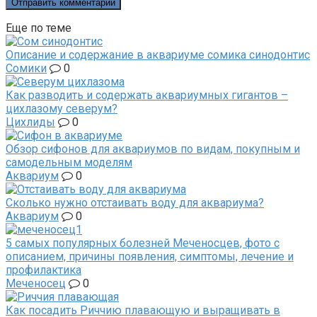
Еще по теме
Описание и содержание в аквариуме сомика синодонтис
Сомики
0
Как разводить и содержать аквариумных гигантов –
цихлазому северум?
Цихлиды
0
Обзор сифонов для аквариумов по видам, покупным и
самодельным моделям
Аквариум
0
Сколько нужно отстаивать воду для аквариума?
Аквариум
0
5 самых популярных болезней Меченосцев, фото с
описанием, причины появления, симптомы, лечение и
профилактика
Меченосец
0
Как посадить Риччию плавающую и выращивать в