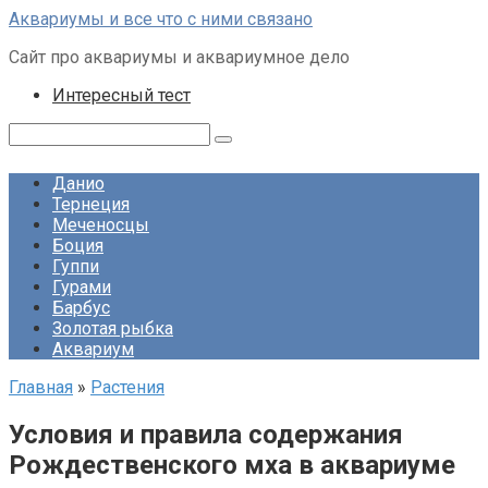
Перейти
Аквариумы и все что с ними связано
к
Сайт про аквариумы и аквариумное дело
контенту
Интересный тест
Поиск:
Данио
Тернеция
Меченосцы
Боция
Гуппи
Гурами
Барбус
Золотая рыбка
Аквариум
Главная
»
Растения
Условия и правила содержания
Рождественского мха в аквариуме