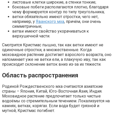
листовые клетки широкие, а стенки тонкие;
боковые побеги располагаются плотно, благодаря
чему формируется контур по типу треугольника;
ветки обязательно имеют отростки, чего нет,
например, у
Яванского мха
, причём, они очень
симметричные;
ветви имеют свойство укорачиваться к
верхушечной части.
Смотрится Кристмас пышно, так как ветки имеют не
одиночные отростки, а множественные. Когда
моховидное растение достигает взрослого возраста, оно
напоминает уже не ветки ели, а плакучую иву, так как
происходит склонение веток вниз из-за их тяжести.
Область распространения
Родиной Рождественского мха считаются азиатские
страны – Япония, Китай, Юго-Восточная Азия, Индия.
Моховидное растение предпочитает только чистые
водоёмы со стремительным течением. Локализуется на
камнях, ветках, корягах. Если вода будет грязной и
мутной, Кристмас погибнет.