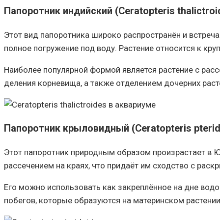
Папоротник индийский (Ceratopteris thalictroi
Этот вид папоротника широко распространён и встречает
полное погружение под воду. Растение относится к круп
Наиболее популярной формой является растение с рас
деления корневища, а также отделением дочерних раст
Папоротник крыловидный (Ceratopteris pterid
Этот папоротник природным образом произрастает в Ю
рассечением на краях, что придаёт им сходство с рас
Его можно использовать как закреплённое на дне вод
побегов, которые образуются на материнском растении