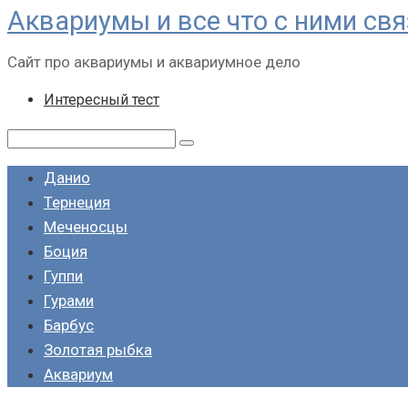
Аквариумы и все что с ними св
Перейти
к
Сайт про аквариумы и аквариумное дело
контенту
Интересный тест
Поиск:
Данио
Тернеция
Меченосцы
Боция
Гуппи
Гурами
Барбус
Золотая рыбка
Аквариум