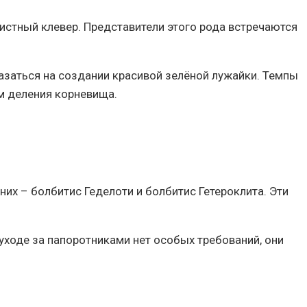
истный клевер. Представители этого рода встречаются
казаться на создании красивой зелёной лужайки. Темпы
ём деления корневища.
их – болбитис Геделоти и болбитис Гетероклита. Эти
уходе за папоротниками нет особых требований, они