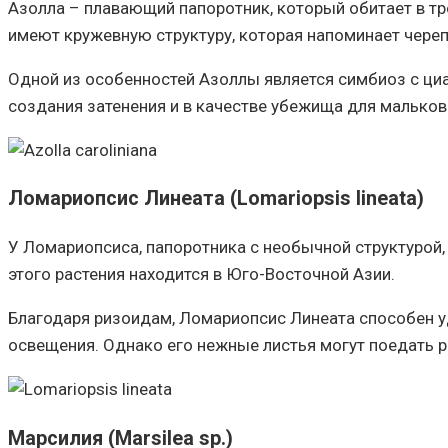
Азолла – плавающий папоротник, который обитает в тро
имеют кружевную структуру, которая напоминает череп
Одной из особенностей Азоллы является симбиоз с циа
создания затенения и в качестве убежища для мальков
Ломариопсис Линеата (Lomariopsis lineata)
У Ломариопсиса, папоротника с необычной структурой, 
этого растения находится в Юго-Восточной Азии.
Благодаря ризоидам, Ломариопсис Линеата способен уд
освещения. Однако его нежные листья могут поедать р
Марсилия (Marsilea sp.)