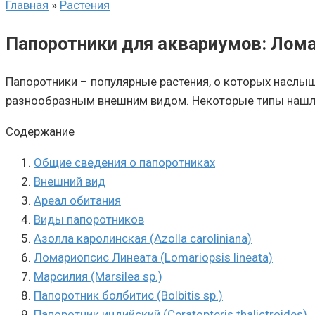
Главная
»
Растения
Папоротники для аквариумов: Лома
Папоротники – популярные растения, о которых наслы
разнообразным внешним видом. Некоторые типы нашли 
Содержание
Общие сведения о папоротниках
Внешний вид
Ареал обитания
Виды папоротников
Азолла каролинская (Azolla caroliniana)
Ломариопсис Линеата (Lomariopsis lineata)
Марсилия (Marsilea sp.)
Папоротник болбитис (Bolbitis sp.)
Папоротник индийский (Ceratopteris thalictroides)