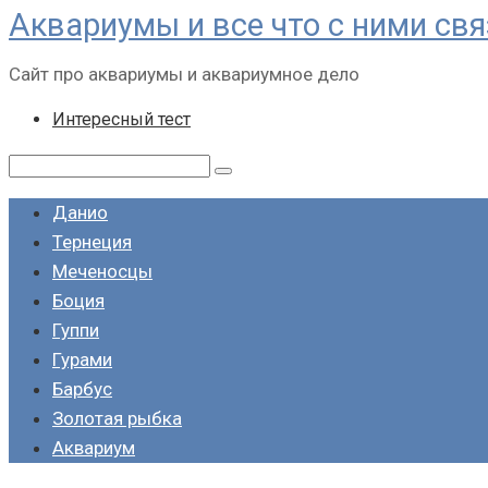
Аквариумы и все что с ними св
Перейти
к
Сайт про аквариумы и аквариумное дело
контенту
Интересный тест
Поиск:
Данио
Тернеция
Меченосцы
Боция
Гуппи
Гурами
Барбус
Золотая рыбка
Аквариум