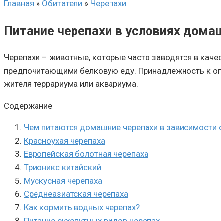
Главная
»
Обитатели
»
Черепахи
Питание черепахи в условиях дома
Черепахи – животные, которые часто заводятся в каче
предпочитающими белковую еду. Принадлежность к опр
жителя террариума или аквариума.
Содержание
Чем питаются домашние черепахи в зависимости 
Красноухая черепаха
Европейская болотная черепаха
Трионикс китайский
Мускусная черепаха
Среднеазиатская черепаха
Как кормить водных черепах?
Питание сухопутных видов черепах