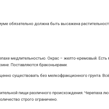
иуме обязательно должна быть высажена растительность
репахе медлительностью. Окрас – желто-кремовый. Есть
азине. Поставляются браконьерами.
оценно существовать без мелкофракционного грунта. Вс
ительной пищи различного происхождения. Черепаха люби
оличество строго ограничено.