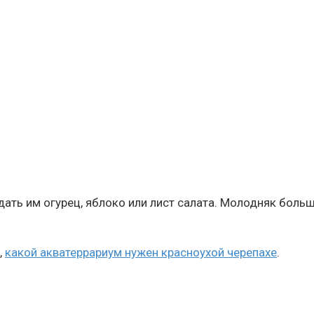
ать им огурец, яблоко или лист салата. Молодняк боль
,
какой акватеррариум нужен красноухой черепахе
.