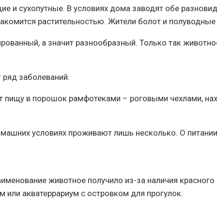
е и сухопутные. В условиях дома заводят обе разновидн
акомится растительностью. Жители болот и полуводные
ированный, а значит разнообразный. Только так животн
 ряд заболеваний.
ют пищу в порошок рамфотеками – роговыми чехлами, на
омашних условиях проживают лишь несколько. О питании
аименование животное получило из-за наличия красного 
м или акватеррариум с островком для прогулок.